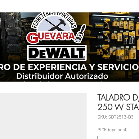
TALADRO 
250 W STA
SKU: SBT2513-B3
PICK (opcional)