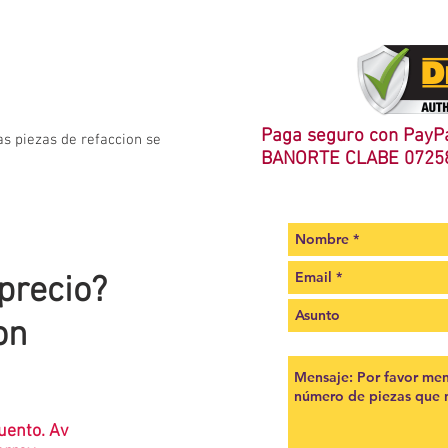
Paga seguro con PayPa
as piezas de refaccion se
BANORTE CLABE 0725
 precio?
on
uento. Av