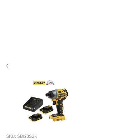
SKU: SBI20S2K