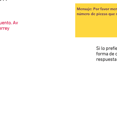
uento. Av
terrey
Si lo pref
forma de c
respuesta 