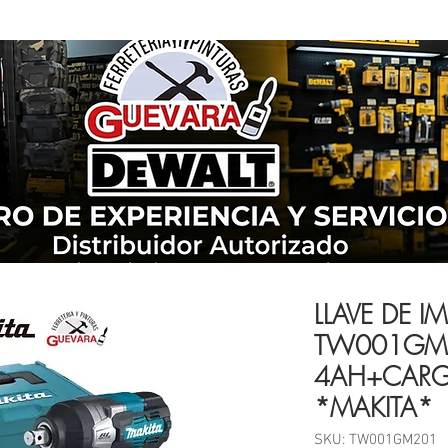
LLAVE DE I
TW001GM2
4AH+CARG
*MAKITA*
SKU: TW001GM201