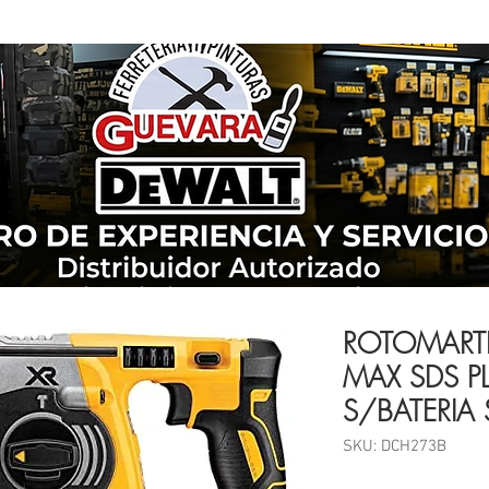
ROTOMART
MAX SDS P
S/BATERI
SKU: DCH273B