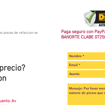
Paga seguro con PayPa
as piezas de refaccion se
BANORTE CLABE 0725
 precio?
on
uento. Av