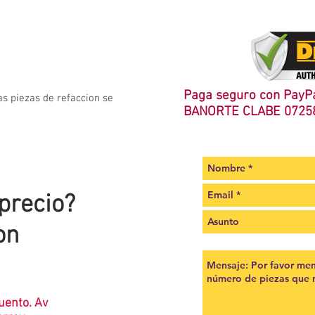
Paga seguro con PayPa
as piezas de refaccion se
BANORTE CLABE 0725
 precio?
on
uento. Av