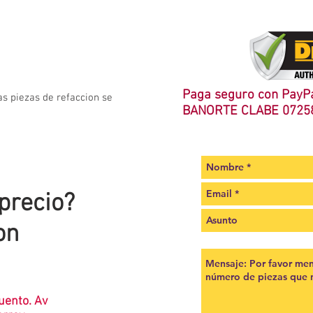
Paga seguro con PayPa
as piezas de refaccion se
BANORTE CLABE 0725
 precio?
on
uento. Av